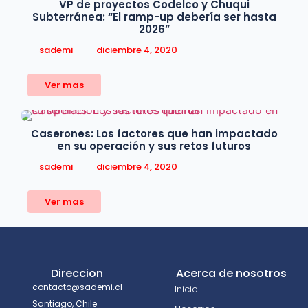
VP de proyectos Codelco y Chuqui
Subterránea: “El ramp-up debería ser hasta
2026”
osted by
sademi
diciembre 4, 2020
Ver mas
Caserones: Los factores que han impactado
en su operación y sus retos futuros
osted by
sademi
diciembre 4, 2020
Ver mas
Direccion
Acerca de nosotros
contacto@sademi.cl
Inicio
Santiago, Chile