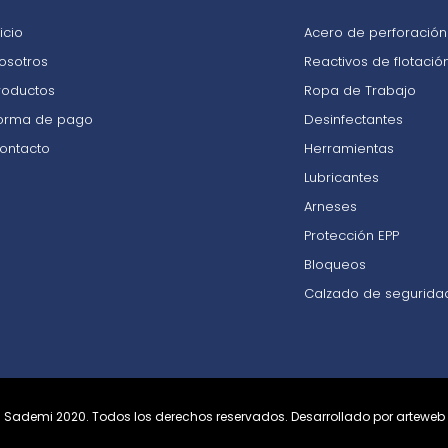
nicio
Acero de perforación 
osotros
Reactivos de flotació
roductos
Ropa de Trabajo
orma de pago
Desinfectantes
ontacto
Herramientas
Lubricantes
Arneses
Protección EPP
Bloqueos
Calzado de segurida
Sademi 2020. Todos los derechos reservados.
Desarrollado por arteweb