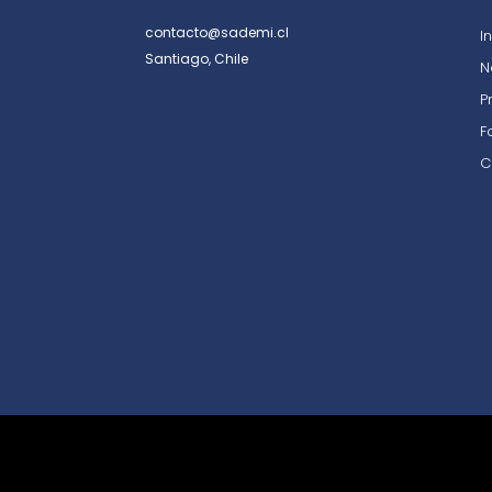
contacto@sademi.cl
I
Santiago, Chile
N
P
F
C