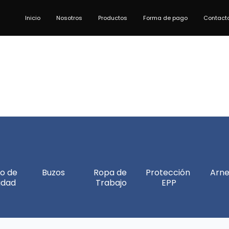
Inicio
Nosotros
Productos
Forma de pago
Contact
o de 
Buzos
Ropa de 
Protección 
Arne
idad
Trabajo
EPP