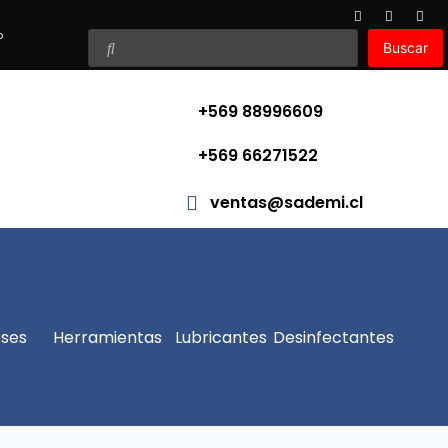
o
Buscar
+569 88996609
+569 66271522
ventas@sademi.cl
ses
Herramientas
Lubricantes
Desinfectantes