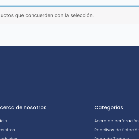
uctos que concuerden con la selección.
cerca de nosotros
Categorias
nicio
Acero de perforación 
osotros
Reactivos de flotació
roductos
Ropa de Trabajo