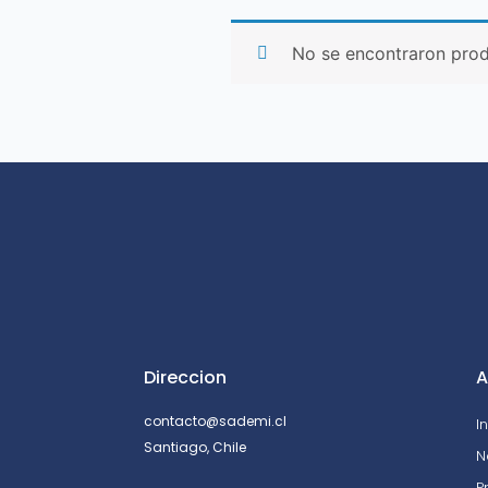
No se encontraron prod
Direccion
A
contacto@sademi.cl
I
Santiago, Chile
N
P