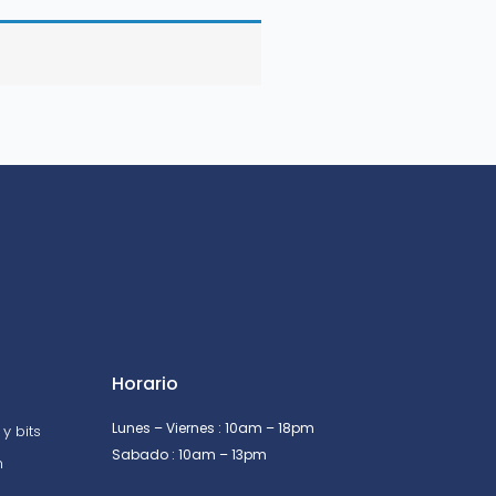
Horario
Lunes – Viernes : 10am – 18pm
y bits
Sabado : 10am – 13pm
n