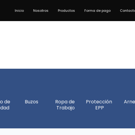
Inicio
Nosotros
Productos
Forma de pago
Contact
o de 
Buzos
Ropa de 
Protección 
Arne
idad
Trabajo
EPP