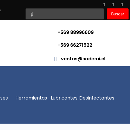
o
Buscar
+569 88996609
+569 66271522
ventas@sademi.cl
ses
Herramientas
Lubricantes
Desinfectantes