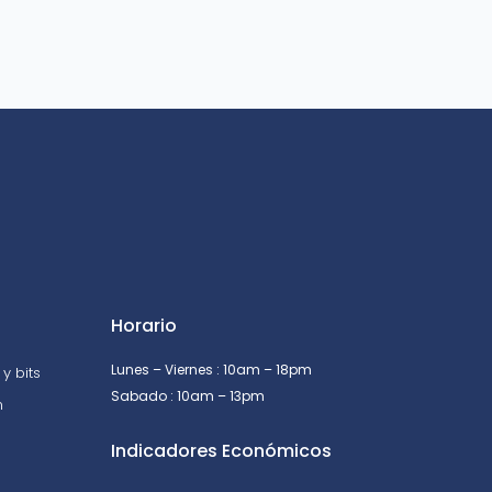
Horario
Lunes – Viernes : 10am – 18pm
y bits
Sabado : 10am – 13pm
n
Indicadores Económicos