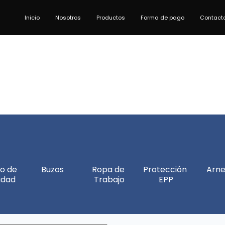
Inicio
Nosotros
Productos
Forma de pago
Contact
o de 
Buzos
Ropa de 
Protección 
Arne
idad
Trabajo
EPP