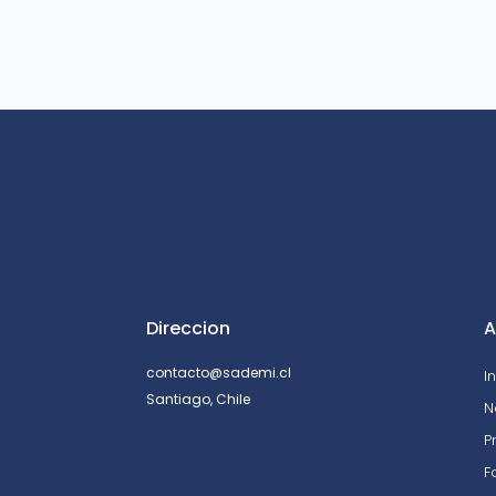
Direccion
A
contacto@sademi.cl
I
Santiago, Chile
N
P
F