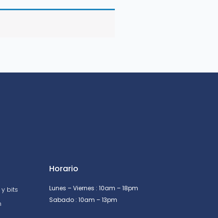
Horario
Lunes – Viernes : 10am – 18pm
y bits
Sabado : 10am – 13pm
n