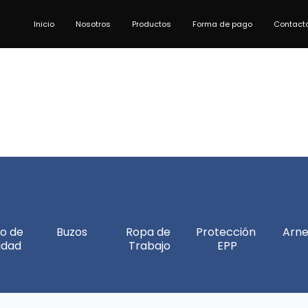
Inicio
Nosotros
Productos
Forma de pago
Contact
o de 
Buzos
Ropa de 
Protección 
Arne
idad
Trabajo
EPP