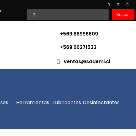
o
Buscar
+569 88996609
+569 66271522
ventas@sademi.cl
ses
Herramientas
Lubricantes
Desinfectantes