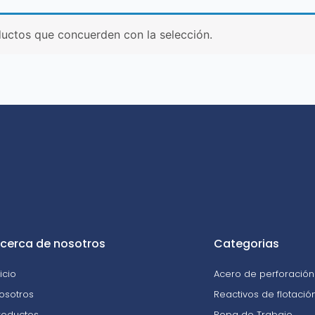
uctos que concuerden con la selección.
cerca de nosotros
Categorias
nicio
Acero de perforación 
osotros
Reactivos de flotació
roductos
Ropa de Trabajo