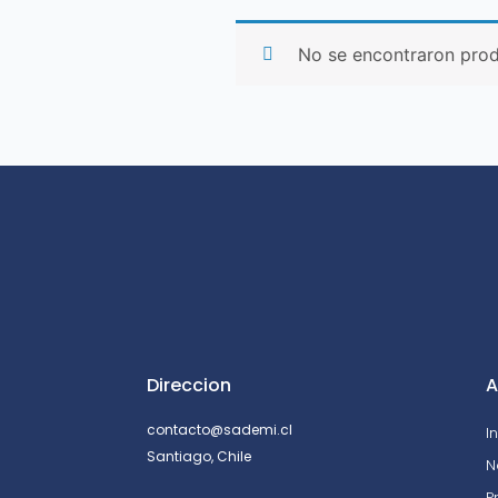
No se encontraron prod
Direccion
A
contacto@sademi.cl
I
Santiago, Chile
N
P