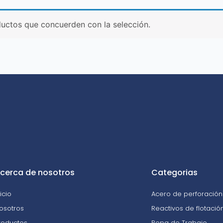
uctos que concuerden con la selección.
cerca de nosotros
Categorias
nicio
Acero de perforación 
osotros
Reactivos de flotació
roductos
Ropa de Trabajo