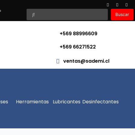
o
Buscar
+569 88996609
+569 66271522
ventas@sademi.cl
ses
Herramientas
Lubricantes
Desinfectantes