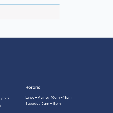
Horario
Lunes – Viernes : 10am – 18pm
y bits
Sabado : 10am – 13pm
n