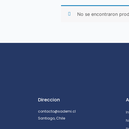
No se encontraron prod
Direccion
A
contacto@sademi.cl
I
Santiago, Chile
N
P