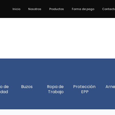
Inicio
Nosotros
Productos
Forma de pago
Contact
o de 
Buzos
Ropa de 
Protección 
Arne
idad
Trabajo
EPP