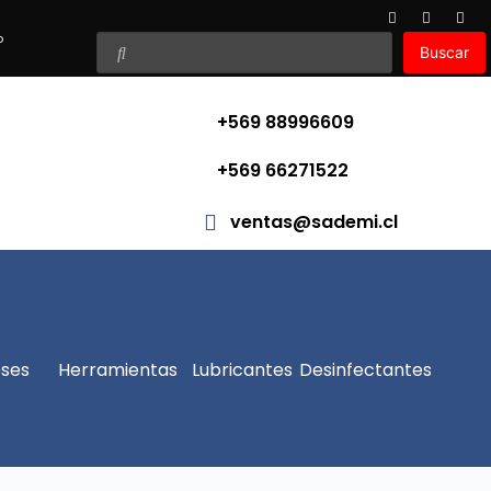
o
Buscar
+569 88996609
+569 66271522
ventas@sademi.cl
ses
Herramientas
Lubricantes
Desinfectantes