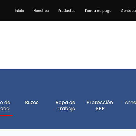
Inicio
Nosotros
Productos
Forma de pago
Contact
o de 
Buzos
Ropa de 
Protección 
Arne
idad
Trabajo
EPP