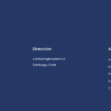
Direccion
A
contacto@sademi.cl
I
Santiago, Chile
N
P
F
C