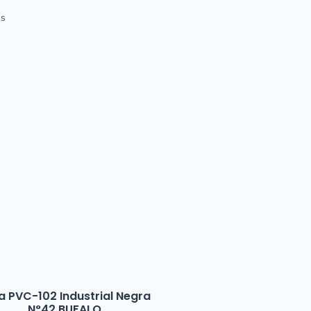
os
a PVC-102 Industrial Negra
N°42 BUFALO