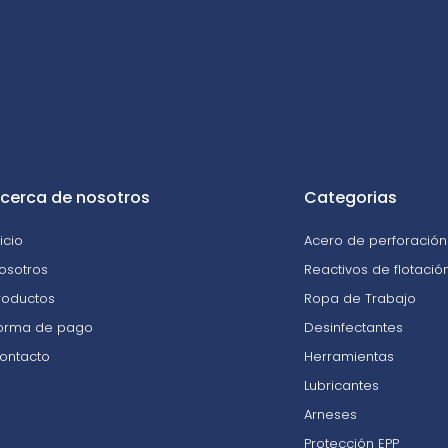
cerca de nosotros
Categorias
nicio
Acero de perforación 
osotros
Reactivos de flotació
roductos
Ropa de Trabajo
orma de pago
Desinfectantes
ontacto
Herramientas
Lubricantes
Arneses
Protección EPP