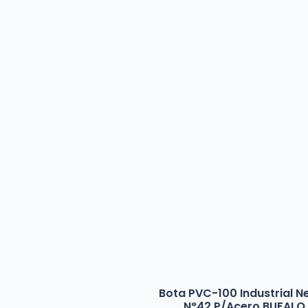
Bota PVC-100 Industrial N
N°42 P/Acero BUFALO