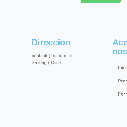
Direccion
Ace
nos
contacto@sademi.cl
Santiago, Chile
Inic
Pro
For