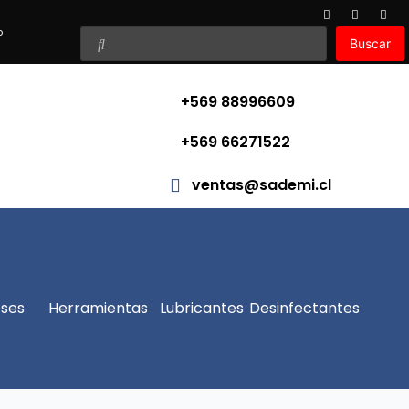
o
Buscar
+569 88996609
+569 66271522
ventas@sademi.cl
ses
Herramientas
Lubricantes
Desinfectantes