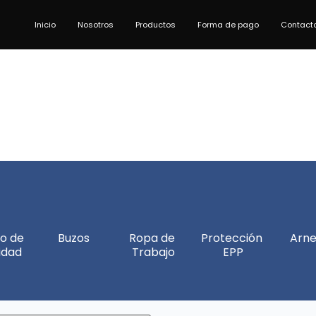
Inicio
Nosotros
Productos
Forma de pago
Contact
o de 
Buzos
Ropa de 
Protección 
Arne
idad
Trabajo
EPP