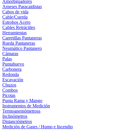
Amortiguadores
Arneses Paracaidistas
Cabos de vida
Cable/Cuerda
Estrobos Acero
Cables Retráctiles
Herramientas
Carretillas Pantaneras
Rueda Pantaneras
Neumático Pantanero
Cámaras
Palas
Puntahuevo
Carbonera
Redonda
Escavación
Chuzos
Combos
Picotas
Punta Rama y Mango
Instrumentos de Medición
Termoanemómetross
Inclinómetros
Distanciómetros
Medición de Gases / Humo e Incendio