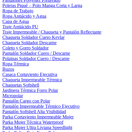
Pantalones Polyester Prelavado
Poleras Piqué – Polo Manga Corta y Larga
Ropa de Trabajo
Ropa Antiácido y Agua
Capa de Agua
Traje Antiácido PU
Traje Impermeable / Chaqueta y Pantalón Reflectante
Chaqueta Soldador Cuero Kevlar
Chaqueta Soldador Descarne
Coleto y Gorro Soldador
Pantalón Soldador Cuero / Descarne
Polainas Soldador Cuero / Descarne
Ropa Térmica
Buzos
Casaca Cortaviento Ejecutiva
Chaqueta Impermeable Térmica
Chaquetas Softshell
Jardinera Térmica Forro Polar
Micropolar
Pantalón Cargo con Polar
Pantalón Impermeable Térmico Ejecutivo
Pantalón Softshell Alta Visibilidad
Parka Cortaviento Impermeable Mujer
Parka Mujer Técnica Waterproof
Parka Mujer Ultra Liviana Speedlight