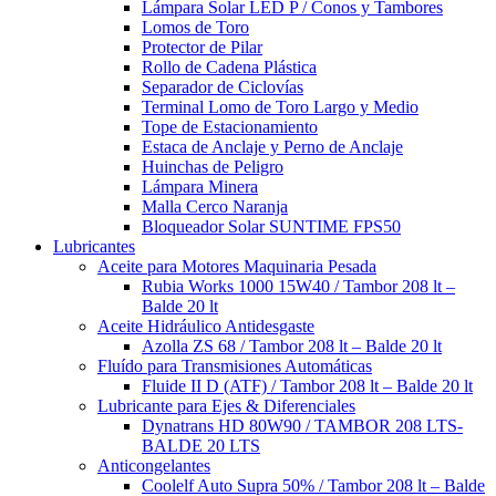
Lámpara Solar LED P / Conos y Tambores
Lomos de Toro
Protector de Pilar
Rollo de Cadena Plástica
Separador de Ciclovías
Terminal Lomo de Toro Largo y Medio
Tope de Estacionamiento
Estaca de Anclaje y Perno de Anclaje
Huinchas de Peligro
Lámpara Minera
Malla Cerco Naranja
Bloqueador Solar SUNTIME FPS50
Lubricantes
Aceite para Motores Maquinaria Pesada
Rubia Works 1000 15W40 / Tambor 208 lt –
Balde 20 lt
Aceite Hidráulico Antidesgaste
Azolla ZS 68 / Tambor 208 lt – Balde 20 lt
Fluído para Transmisiones Automáticas
Fluide II D (ATF) / Tambor 208 lt – Balde 20 lt
Lubricante para Ejes & Diferenciales
Dynatrans HD 80W90 / TAMBOR 208 LTS-
BALDE 20 LTS
Anticongelantes
Coolelf Auto Supra 50% / Tambor 208 lt – Balde