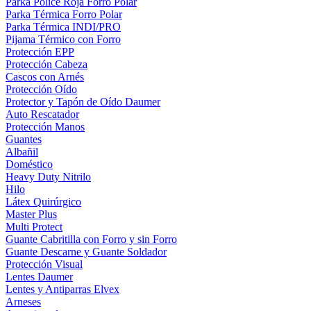
Parka Police Roja Forro Polar
Parka Térmica Forro Polar
Parka Térmica INDI/PRO
Pijama Térmico con Forro
Protección EPP
Protección Cabeza
Cascos con Arnés
Protección Oído
Protector y Tapón de Oído Daumer
Auto Rescatador
Protección Manos
Guantes
Albañil
Doméstico
Heavy Duty Nitrilo
Hilo
Látex Quirúrgico
Master Plus
Multi Protect
Guante Cabritilla con Forro y sin Forro
Guante Descarne y Guante Soldador
Protección Visual
Lentes Daumer
Lentes y Antiparras Elvex
Arneses