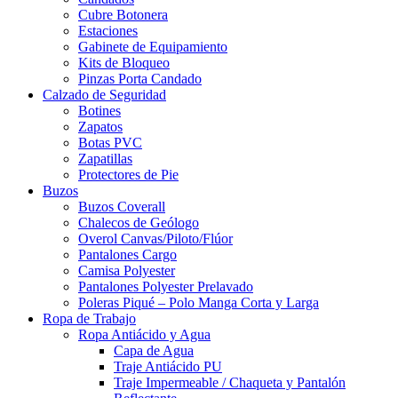
Cubre Botonera
Estaciones
Gabinete de Equipamiento
Kits de Bloqueo
Pinzas Porta Candado
Calzado de Seguridad
Botines
Zapatos
Botas PVC
Zapatillas
Protectores de Pie
Buzos
Buzos Coverall
Chalecos de Geólogo
Overol Canvas/Piloto/Flúor
Pantalones Cargo
Camisa Polyester
Pantalones Polyester Prelavado
Poleras Piqué – Polo Manga Corta y Larga
Ropa de Trabajo
Ropa Antiácido y Agua
Capa de Agua
Traje Antiácido PU
Traje Impermeable / Chaqueta y Pantalón