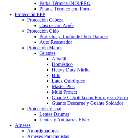
Parka Térmica INDI/PRO
Pijama Térmico con Forro
Protección EPP
Protección Cabeza
Cascos con Arnés
Protección Oído
Protector y Tapón de Oído Daumer
Auto Rescatador
Protección Manos
Guantes
Albañil
Doméstico
Heavy Duty Nitrilo
Hilo
Látex Quirúrgico
Master Plus
Multi Protect
Guante Cabritilla con Forro y sin Forro
Guante Descarne y Guante Soldador
Protección Visual
Lentes Daumer
Lentes y Antiparras Elvex
Arneses
Amortiguadores
Arneses Paracaidistas