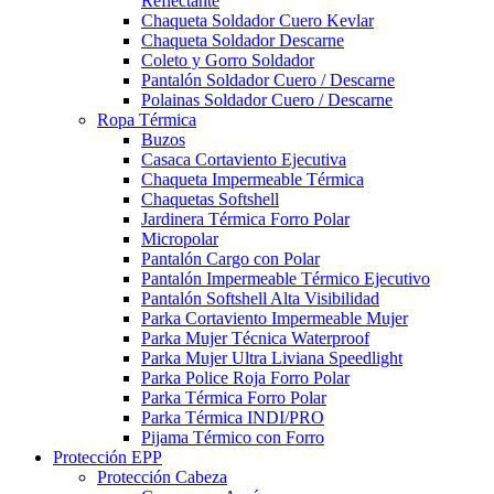
Reflectante
Chaqueta Soldador Cuero Kevlar
Chaqueta Soldador Descarne
Coleto y Gorro Soldador
Pantalón Soldador Cuero / Descarne
Polainas Soldador Cuero / Descarne
Ropa Térmica
Buzos
Casaca Cortaviento Ejecutiva
Chaqueta Impermeable Térmica
Chaquetas Softshell
Jardinera Térmica Forro Polar
Micropolar
Pantalón Cargo con Polar
Pantalón Impermeable Térmico Ejecutivo
Pantalón Softshell Alta Visibilidad
Parka Cortaviento Impermeable Mujer
Parka Mujer Técnica Waterproof
Parka Mujer Ultra Liviana Speedlight
Parka Police Roja Forro Polar
Parka Térmica Forro Polar
Parka Térmica INDI/PRO
Pijama Térmico con Forro
Protección EPP
Protección Cabeza