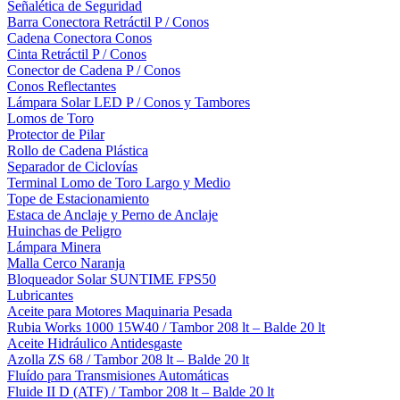
Señalética de Seguridad
Barra Conectora Retráctil P / Conos
Cadena Conectora Conos
Cinta Retráctil P / Conos
Conector de Cadena P / Conos
Conos Reflectantes
Lámpara Solar LED P / Conos y Tambores
Lomos de Toro
Protector de Pilar
Rollo de Cadena Plástica
Separador de Ciclovías
Terminal Lomo de Toro Largo y Medio
Tope de Estacionamiento
Estaca de Anclaje y Perno de Anclaje
Huinchas de Peligro
Lámpara Minera
Malla Cerco Naranja
Bloqueador Solar SUNTIME FPS50
Lubricantes
Aceite para Motores Maquinaria Pesada
Rubia Works 1000 15W40 / Tambor 208 lt – Balde 20 lt
Aceite Hidráulico Antidesgaste
Azolla ZS 68 / Tambor 208 lt – Balde 20 lt
Fluído para Transmisiones Automáticas
Fluide II D (ATF) / Tambor 208 lt – Balde 20 lt