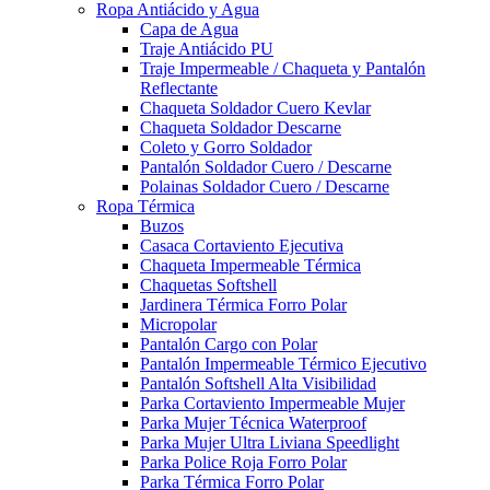
Ropa Antiácido y Agua
Capa de Agua
Traje Antiácido PU
Traje Impermeable / Chaqueta y Pantalón
Reflectante
Chaqueta Soldador Cuero Kevlar
Chaqueta Soldador Descarne
Coleto y Gorro Soldador
Pantalón Soldador Cuero / Descarne
Polainas Soldador Cuero / Descarne
Ropa Térmica
Buzos
Casaca Cortaviento Ejecutiva
Chaqueta Impermeable Térmica
Chaquetas Softshell
Jardinera Térmica Forro Polar
Micropolar
Pantalón Cargo con Polar
Pantalón Impermeable Térmico Ejecutivo
Pantalón Softshell Alta Visibilidad
Parka Cortaviento Impermeable Mujer
Parka Mujer Técnica Waterproof
Parka Mujer Ultra Liviana Speedlight
Parka Police Roja Forro Polar
Parka Térmica Forro Polar