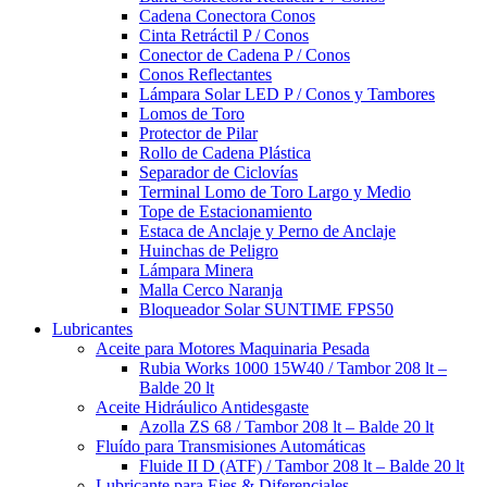
Cadena Conectora Conos
Cinta Retráctil P / Conos
Conector de Cadena P / Conos
Conos Reflectantes
Lámpara Solar LED P / Conos y Tambores
Lomos de Toro
Protector de Pilar
Rollo de Cadena Plástica
Separador de Ciclovías
Terminal Lomo de Toro Largo y Medio
Tope de Estacionamiento
Estaca de Anclaje y Perno de Anclaje
Huinchas de Peligro
Lámpara Minera
Malla Cerco Naranja
Bloqueador Solar SUNTIME FPS50
Lubricantes
Aceite para Motores Maquinaria Pesada
Rubia Works 1000 15W40 / Tambor 208 lt –
Balde 20 lt
Aceite Hidráulico Antidesgaste
Azolla ZS 68 / Tambor 208 lt – Balde 20 lt
Fluído para Transmisiones Automáticas
Fluide II D (ATF) / Tambor 208 lt – Balde 20 lt
Lubricante para Ejes & Diferenciales