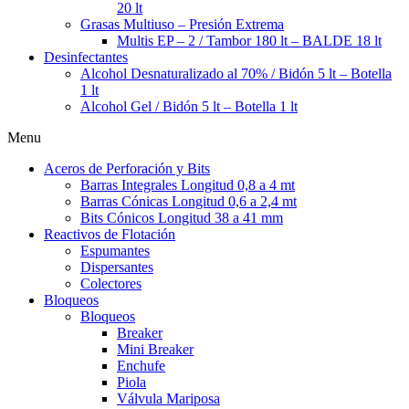
20 lt
Grasas Multiuso – Presión Extrema
Multis EP – 2 / Tambor 180 lt – BALDE 18 lt
Desinfectantes
Alcohol Desnaturalizado al 70% / Bidón 5 lt – Botella
1 lt
Alcohol Gel / Bidón 5 lt – Botella 1 lt
Menu
Aceros de Perforación y Bits
Barras Integrales Longitud 0,8 a 4 mt
Barras Cónicas Longitud 0,6 a 2,4 mt
Bits Cónicos Longitud 38 a 41 mm
Reactivos de Flotación
Espumantes
Dispersantes
Colectores
Bloqueos
Bloqueos
Breaker
Mini Breaker
Enchufe
Piola
Válvula Mariposa