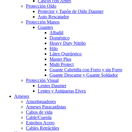
Cascos con Arnés
Protección Oído
Protector y Tapón de Oído Daumer
Auto Rescatador
Protección Manos
Guantes
Albañil
Doméstico
Heavy Duty Nitrilo
Hilo
Látex Quirúrgico
Master Plus
Multi Protect
Guante Cabritilla con Forro y sin Forro
Guante Descarne y Guante Soldador
Protección Visual
Lentes Daumer
Lentes y Antiparras Elvex
Arneses
Amortiguadores
Arneses Paracaidistas
Cabos de vida
Cable/Cuerda
Estrobos Acero
Cables Retráctiles