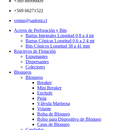
+569 88996609
+569 66271522
ventas@sademi.cl
Aceros de Perforación y Bits
Barras Integrales Longitud 0,8 a 4 mt
Barras Cónicas Longitud 0,6 a 2,4 mt
Bits Cónicos Longitud 38 a 41 mm
Reactivos de Flotación
Espumantes
Dispersantes
Colectores
Bloqueos
Bloqueos
Breaker
Mini Breaker
Enchufe
Piola
Válvula Mariposa
Volante
Bolsa de Bloqueo
Bolso para Dispositivo de Bloqueo
Cajas de Bloqueo
Candados