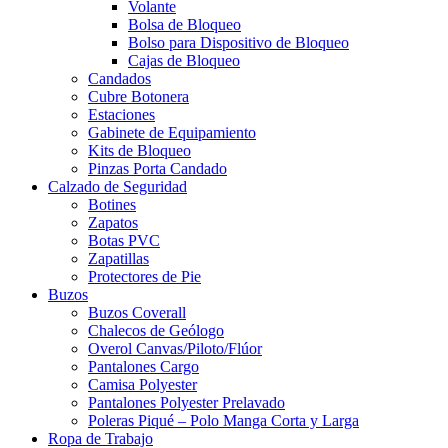
Volante
Bolsa de Bloqueo
Bolso para Dispositivo de Bloqueo
Cajas de Bloqueo
Candados
Cubre Botonera
Estaciones
Gabinete de Equipamiento
Kits de Bloqueo
Pinzas Porta Candado
Calzado de Seguridad
Botines
Zapatos
Botas PVC
Zapatillas
Protectores de Pie
Buzos
Buzos Coverall
Chalecos de Geólogo
Overol Canvas/Piloto/Flúor
Pantalones Cargo
Camisa Polyester
Pantalones Polyester Prelavado
Poleras Piqué – Polo Manga Corta y Larga
Ropa de Trabajo