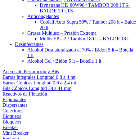
Dynatrans HD 80W90 / TAMBOR 208 LTS-
BALDE 20 LTS
Anticongelantes
Coolelf Auto Supra 50% / Tambor 208 lt – Balde
20 lt
Grasas Multiuso – Presión Extrema
Multis EP – 2 / Tambor 180 lt – BALDE 18 lt
Desinfectantes
Alcohol Desnaturalizado al 70% / Bidón 5 lt – Botella
1 lt
Alcohol Gel / Bidón 5 lt – Botella 1 lt
Aceros de Perforación y Bits
Barras Integrales Longitud 0,8 a 4 mt
Barras Cónicas Longitud 0,6 a 2,4 mt
Bits Cónicos Longitud 38 a 41 mm
Reactivos de Flotación
Espumantes
Dispersantes
Colectores
Bloqueos
Bloqueos
Breaker
Mini Breaker
Enchufe