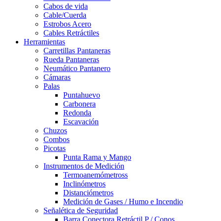
Cabos de vida
Cable/Cuerda
Estrobos Acero
Cables Retráctiles
Herramientas
Carretillas Pantaneras
Rueda Pantaneras
Neumático Pantanero
Cámaras
Palas
Puntahuevo
Carbonera
Redonda
Escavación
Chuzos
Combos
Picotas
Punta Rama y Mango
Instrumentos de Medición
Termoanemómetross
Inclinómetros
Distanciómetros
Medición de Gases / Humo e Incendio
Señalética de Seguridad
Barra Conectora Retráctil P / Conos